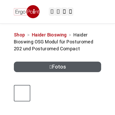
Einrichtung & Installation
Versand & Lieferung
Passwort vergessen
Einrichtung & Installation
Versand & Lieferung
Sitz- & Stehtische
Spezial-Sitzlösungen
Shop
>
Haider Bioswing
>
Haider
Bioswing OSG Modul für Posturomed
202 und Posturomed Compact
Fotos