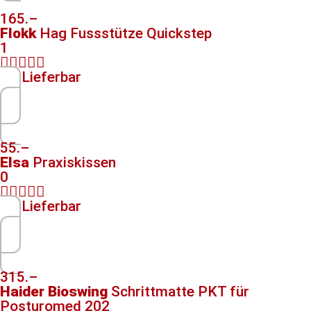
165.–
Flokk
Hag Fussstütze Quickstep
1





Lieferbar
55.–
Elsa
Praxiskissen
0





Lieferbar
315.–
Haider Bioswing
Schrittmatte PKT für
Posturomed 202