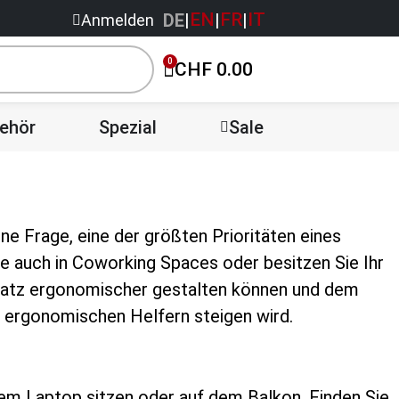
EN
FR
IT
DE
|
|
|
Anmelden
0
CHF
0.00
ehör
Spezial
Sale
ne Frage, eine der größten Prioritäten eines
ie auch in Coworking Spaces oder besitzen Sie Ihr
splatz ergonomischer gestalten können und dem
en ergonomischen Helfern steigen wird.
em Laptop sitzen oder auf dem Balkon. Finden Sie