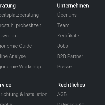
ratung
Unternehmen
beitsplatzberatung
Über uns
rostuhl probesitzen
Team
owroom
Zertifikate
gonomie Guide
Jobs
line Analyse
B2B Partner
gonomie Workshop
Presse
rvice
Rechtliches
nrichtung & Installation
AGB
rantie
Datenschutz