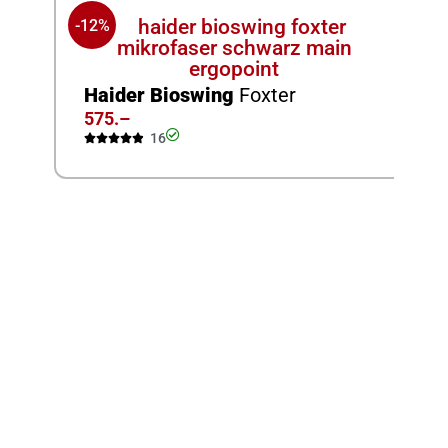
Pr
-12%
18


Haider Bioswing
Foxter
575.–
16





-25
Er
Ec
79