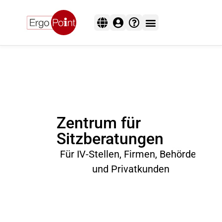
Einrichtung & Installation
Versand & Lieferung
Passwort vergessen
Einrichtung & Installation
Versand & Lieferung
Sitz- & Stehtische
Spezial-Sitzlösungen
Zentrum für
Sitzberatungen
Für IV-Stellen, Firmen, Behörden
und Privatkunden