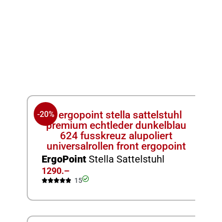
-20%
ErgoPoint
Stella Sattelstuhl
1290.–
15





Ac