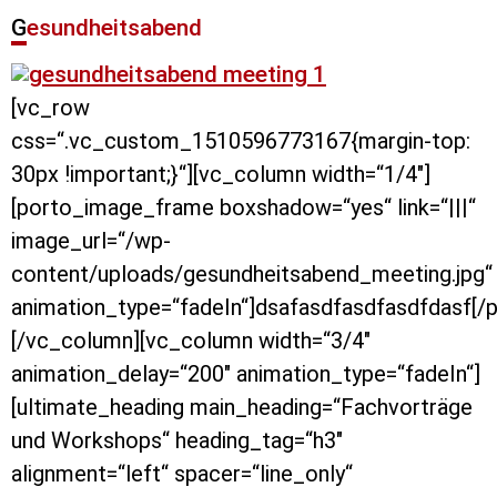
Gesundheitsabend
[vc_row
css=“.vc_custom_1510596773167{margin-top:
30px !important;}“][vc_column width=“1/4″]
[porto_image_frame boxshadow=“yes“ link=“|||“
image_url=“/wp-
content/uploads/gesundheitsabend_meeting.jpg“
animation_type=“fadeIn“]dsafasdfasdfasdfdasf[
[/vc_column][vc_column width=“3/4″
animation_delay=“200″ animation_type=“fadeIn“]
[ultimate_heading main_heading=“Fachvorträge
und Workshops“ heading_tag=“h3″
alignment=“left“ spacer=“line_only“