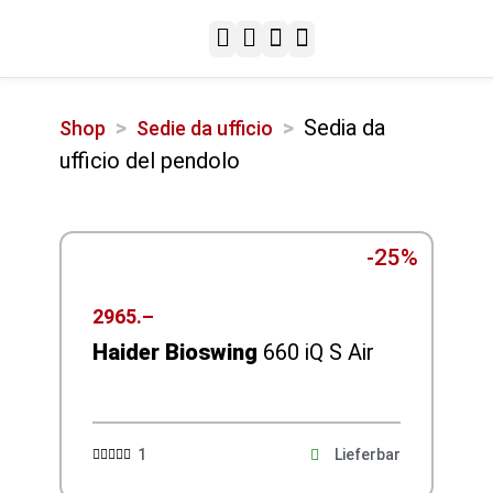
Configurazione & Installazione
Spedizione & Consegna
Metodi di pagamento
Passwort vergessen
Completa transazione
Configurazione & Installazione
Spedizione & Consegna
Metodi di pagamento
Sitz- & Stehtische
Spezial-Sitzlösungen
>
>
Sedia da
Shop
Sedie da ufficio
ufficio del pendolo
-25%
2965.–
Haider Bioswing
660 iQ S Air
1
Lieferbar




