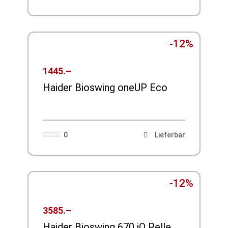
-12%
1445.–
Haider Bioswing oneUP Eco
0
Lieferbar





-12%
3585.–
Haider Bioswing 670 iQ Pelle