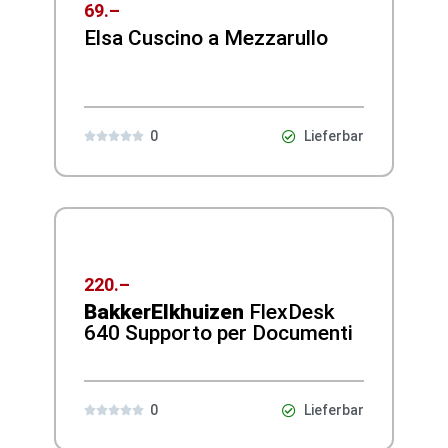
69.–
Elsa Cuscino a Mezzarullo
0
Lieferbar





220.–
BakkerElkhuizen
FlexDesk
640 Supporto per Documenti
0
Lieferbar




