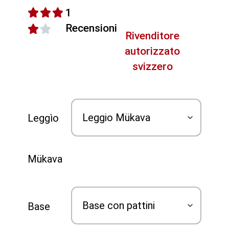
1
Recensioni
Rivenditore
autorizzato
svizzero
Leggìo
Mükava
Base