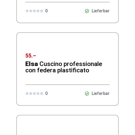
0
Lieferbar





55.–
Elsa
Cuscino professionale
con federa plastificato
0
Lieferbar




