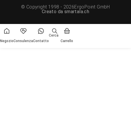
© Copyright 1998 - 2026ErgoPoint GmbH
Creato da smartala.ch
Cerca
Negozio
Consulenza
Contatto
Carrello