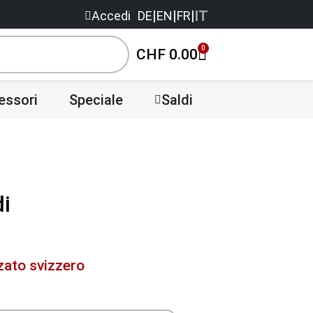
|
|
|
IT
Accedi
DE
EN
FR
0
CHF
0.00
essori
Speciale
Saldi
di
zato svizzero