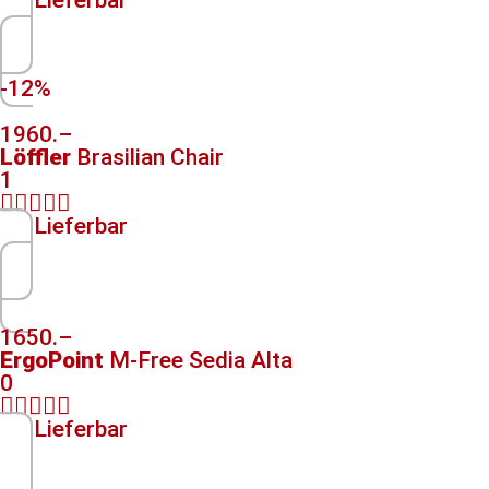
Lieferbar
-12%
1960.–
Löffler
Brasilian Chair
1





Lieferbar
1650.–
ErgoPoint
M-Free Sedia Alta
0





Lieferbar