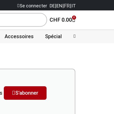
|
|
FR
|
Se connecter
DE
EN
IT
0
CHF
0.00
Accessoires
Spécial
Vente
es
S'abonner