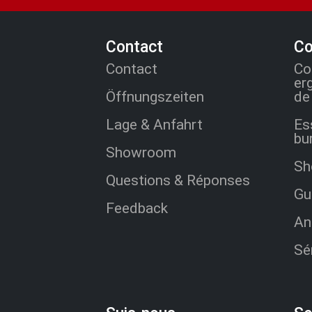
Contact
Co
Contact
Co
er
Öffnungszeiten
de 
Lage & Anfahrt
Es
bu
Showroom
Sh
Questions & Réponses
Gu
Feedback
An
Sé