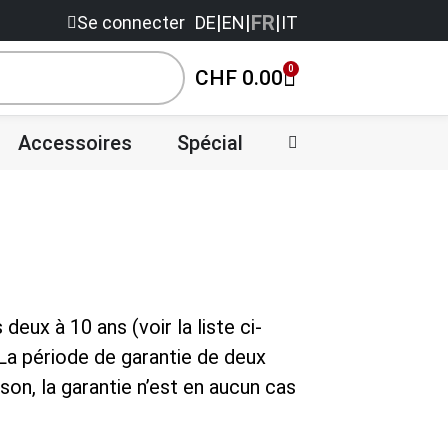
|
|
FR
|
Se connecter
DE
EN
IT
0
CHF
0.00
Accessoires
Spécial
Vente
eux à 10 ans (voir la liste ci-
La période de garantie de deux
son, la garantie n’est en aucun cas