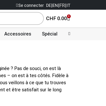
|
|
FR
|
Se connecter
DE
EN
IT
0
CHF
0.00
Accessoires
Spécial
Vente
inée ? Pas de souci, on est là
èmes – on est à tes côtés. Fidèle à
Nous veillons à ce que tu trouves
t et être satisfait sur le long