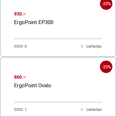
-25%
930.–
ErgoPoint EP300
0
Lieferbar





-25%
860.–
ErgoPoint Ovalo
1
Lieferbar




