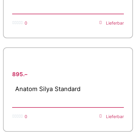
0
Lieferbar





895.–
Anatom Silya Standard
0
Lieferbar




