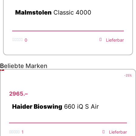
Malmstolen
Classic 4000
0
Lieferbar





Beliebte Marken
-25%
2965.–
Haider Bioswing
660 iQ S Air
1
Lieferbar




