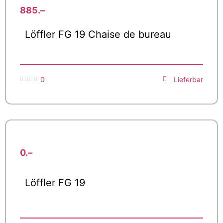
885.–
Löffler FG 19 Chaise de bureau
0
Lieferbar





0.–
Löffler FG 19