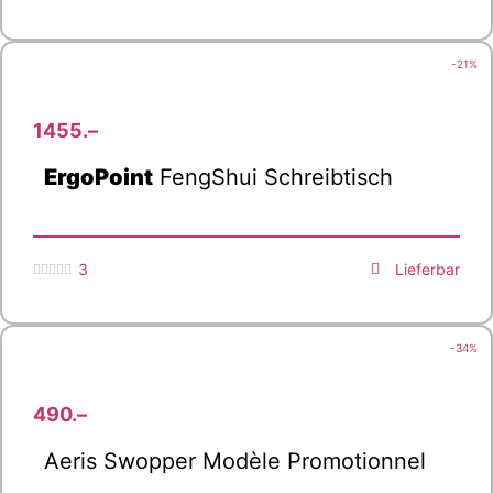
-21%
1455.–
ErgoPoint
FengShui Schreibtisch
3
Lieferbar





-34%
490.–
Aeris Swopper Modèle Promotionnel