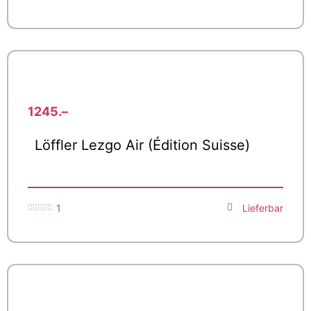
1245.–
Löffler Lezgo Air (Édition Suisse)
1
Lieferbar




