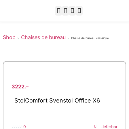
Aménagement & Installation
Expédition & Livraison
Modes de paiement
Passwort vergessen
Aménagement & Installation
Expédition & Livraison
Modes de paiement
Sitz- & Stehtische
Spezial-Sitzlösungen
Shop
Chaises de bureau
>
>
Chaise de bureau classique
3222.–
StolComfort Svenstol Office X6
0
Lieferbar




